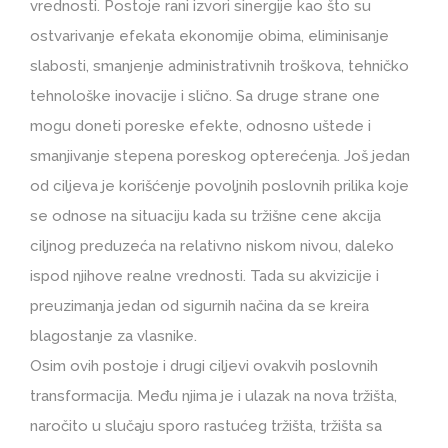
vrednosti. Postoje rani izvori sinergije kao što su
ostvarivanje efekata ekonomije obima, eliminisanje
slabosti, smanjenje administrativnih troškova, tehničko
tehnološke inovacije i slično. Sa druge strane one
mogu doneti poreske efekte, odnosno uštede i
smanjivanje stepena poreskog opterećenja. Još jedan
od ciljeva je korišćenje povoljnih poslovnih prilika koje
se odnose na situaciju kada su tržišne cene akcija
ciljnog preduzeća na relativno niskom nivou, daleko
ispod njihove realne vrednosti. Tada su akvizicije i
preuzimanja jedan od sigurnih načina da se kreira
blagostanje za vlasnike.
Osim ovih postoje i drugi ciljevi ovakvih poslovnih
transformacija. Među njima je i ulazak na nova tržišta,
naročito u slučaju sporo rastućeg tržišta, tržišta sa