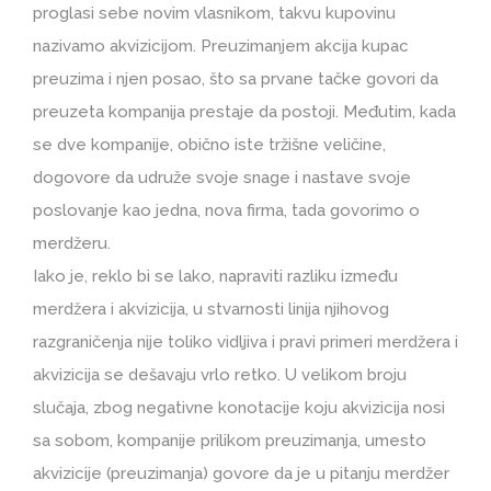
proglasi sebe novim vlasnikom, takvu kupovinu
nazivamo akvizicijom. Preuzimanjem akcija kupac
preuzima i njen posao, što sa prvane tačke govori da
preuzeta kompanija prestaje da postoji. Međutim, kada
se dve kompanije, obično iste tržišne veličine,
dogovore da udruže svoje snage i nastave svoje
poslovanje kao jedna, nova firma, tada govorimo o
merdžeru.
Iako je, reklo bi se lako, napraviti razliku između
merdžera i akvizicija, u stvarnosti linija njihovog
razgraničenja nije toliko vidljiva i pravi primeri merdžera i
akvizicija se dešavaju vrlo retko. U velikom broju
slučaja, zbog negativne konotacije koju akvizicija nosi
sa sobom, kompanije prilikom preuzimanja, umesto
akvizicije (preuzimanja) govore da je u pitanju merdžer