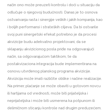
način ono može preuzeti kontrolu i doći u situaciju da
odlučuje o njegovoj budućnosti. Danas je to osnova
ostvarivanja rasta i sinergije velikih i jakih kompanija, kao
i boljih performansi i strateških ciljeva. Da bi ostvarile
svoj puni sinergetski efekat potrebno je da procesi
akvizicije budu adekvatno projektovani, da se
sklapanju akvizicionog posla priđe na odgovarajući
način, sa odgovarajućom taktikom, te da
postakvizaciona integracija bude implementirana na
osnovu utvrđenog planskog programa akvizicije.
Akvizicija može imati različite oblike i načine realizacije.
Na primer, plaćanje se može obaviti u gotovom novcu
ili hartijama od vrednosti, može biti prijateljska i
neprijateljska i može biti usmerena ka potpunom ili
delimičnom sticanju kontrole nad drugim preduzećem.