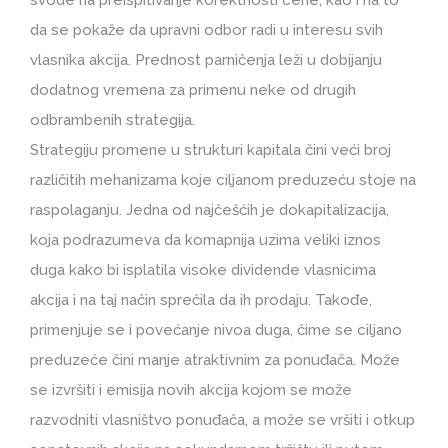
svode na preispitivanje korektnosti cene, kao i na to
da se pokaže da upravni odbor radi u interesu svih
vlasnika akcija. Prednost parničenja leži u dobijanju
dodatnog vremena za primenu neke od drugih
odbrambenih strategija.
Strategiju promene u strukturi kapitala čini veći broj
različitih mehanizama koje ciljanom preduzeću stoje na
raspolaganju. Jedna od najčešćih je dokapitalizacija,
koja podrazumeva da komapnija uzima veliki iznos
duga kako bi isplatila visoke dividende vlasnicima
akcija i na taj način sprečila da ih prodaju. Takođe,
primenjuje se i povećanje nivoa duga, čime se ciljano
preduzeće čini manje atraktivnim za ponuđača. Može
se izvršiti i emisija novih akcija kojom se može
razvodniti vlasništvo ponuđača, a može se vršiti i otkup