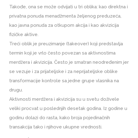
Takođe, ona se može odvijati u tri oblika: kao direktna i
privatna ponuda menadžmenta željenog preduzeća,
kao javna ponuda za otkupom akcija i kao akvizicija
fizičke aktive.
Treći oblik je preuzimanje (takeover) koji predstavlja
termin koji je vrlo često povezan sa aktivnostima
merdžera i akvizicija. Često je smatran neodređenim jer
se vezuje i za prijateljske i za neprijateljske oblike
transformacije kontrole sa jedne grupe vlasnika na
drugu.
Aktivnosti merdžera i akvizicija su u svetu doživele
veliki procvat u poslednjih desetak godina. Iz godine u
godinu dolazi do rasta, kako broja pojedinačnih
transakcija tako i njihove ukupne vrednosti.