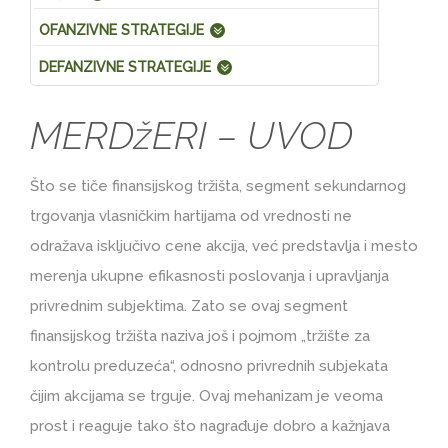
OFANZIVNE STRATEGIJE
DEFANZIVNE STRATEGIJE
MERDžERI – UVOD
Što se tiče finansijskog tržišta, segment sekundarnog
trgovanja vlasničkim hartijama od vrednosti ne
odražava isključivo cene akcija, već predstavlja i mesto
merenja ukupne efikasnosti poslovanja i upravljanja
privrednim subjektima. Zato se ovaj segment
finansijskog tržišta naziva još i pojmom „tržište za
kontrolu preduzeća“, odnosno privrednih subjekata
čijim akcijama se trguje. Ovaj mehanizam je veoma
prost i reaguje tako što nagrađuje dobro a kažnjava