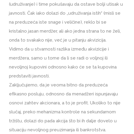
(udruživanje) i time pokušavaju da ostave bolji utisak u
javnosti. Čak iako dolazi do „udruživanja istih“ (misli se
na preduzeća iste snage i veličine), reklo bi se
kristalno jasan merdžer, ali ako jedna strana to ne želi,
onda to svakako nije, već je u pitanju akvizicija.
Vidimo da u stvarnosti razlika između akvizicije i
merdžera, samo u tome da li se radi o voljnoj ili
nevoljnoj kupovini odnosno kako će se ta kupovina
predstaviti javnosti.
Zaključujemo, da je veoma bitno da preduzeća
efikasno posluju, odnosno da menadžeri ispunjavaju
osnovi zahtev akcionara, a to je profit. Ukoliko to nije
slučaj, preko mehanizma kontrole na sekundarnom
tržištu, dolazi do pada akcija što bi ih dalje dovelo u
situaciju nevoljnog preuzimanja ili bankrotstva.