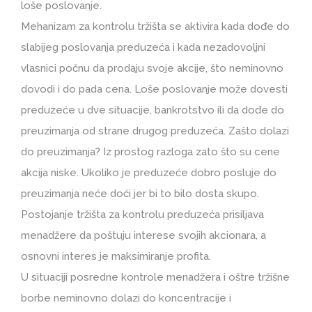
loše poslovanje.
Mehanizam za kontrolu tržišta se aktivira kada dođe do
slabijeg poslovanja preduzeća i kada nezadovoljni
vlasnici počnu da prodaju svoje akcije, što neminovno
dovodi i do pada cena. Loše poslovanje može dovesti
preduzeće u dve situacije, bankrotstvo ili da dođe do
preuzimanja od strane drugog preduzeća. Zašto dolazi
do preuzimanja? Iz prostog razloga zato što su cene
akcija niske. Ukoliko je preduzeće dobro posluje do
preuzimanja neće doći jer bi to bilo dosta skupo.
Postojanje tržišta za kontrolu preduzeća prisiljava
menadžere da poštuju interese svojih akcionara, a
osnovni interes je maksimiranje profita.
U situaciji posredne kontrole menadžera i oštre tržišne
borbe neminovno dolazi do koncentracije i