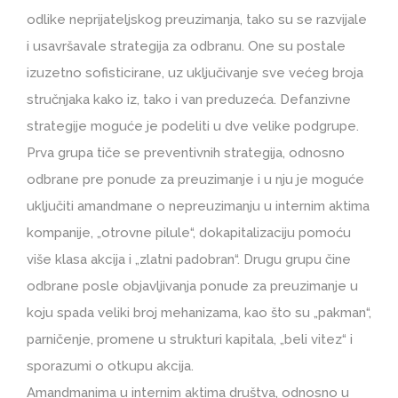
odlike neprijateljskog preuzimanja, tako su se razvijale
i usavršavale strategija za odbranu. One su postale
izuzetno sofisticirane, uz uključivanje sve većeg broja
stručnjaka kako iz, tako i van preduzeća. Defanzivne
strategije moguće je podeliti u dve velike podgrupe.
Prva grupa tiče se preventivnih strategija, odnosno
odbrane pre ponude za preuzimanje i u nju je moguće
uključiti amandmane o nepreuzimanju u internim aktima
kompanije, „otrovne pilule“, dokapitalizaciju pomoću
više klasa akcija i „zlatni padobran“. Drugu grupu čine
odbrane posle objavljivanja ponude za preuzimanje u
koju spada veliki broj mehanizama, kao što su „pakman“,
parničenje, promene u strukturi kapitala, „beli vitez“ i
sporazumi o otkupu akcija.
Amandmanima u internim aktima društva, odnosno u