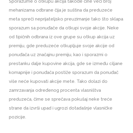
Sporazume o otkupu akcija takođe čine veći broj
mehanizama odbrane čija je suština da preduzeće
meta spreči neprijateljsko preuzimanje tako što sklapa
sporazum sa ponuđače da otkupi svoje akcije. Neke
od tipičnih odbrana iz ove grupe su otkup akcija uz
premiju, gde preduzeće otkupljuje svoje akcije od
ponuđača uz značajnu premiju, kao i sporazmi o
prestanku dalje kupovine akcija, gde se između ciljane
komapnije i ponuđača postiže sporazum da ponuđač
više neće kupovati akcije mete. Tako dolazi do
zamrzavanja određenog procenta vlasništva
preduzeća, čime se sprečava pokušaj neke treće
strane da izvrši upad i ugrozi dotadašnje vlasničke
pozicije.