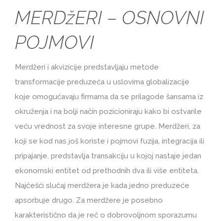
MERDžERI – OSNOVNI
POJMOVI
Merdžeri i akvizicije predstavljaju metode
transformacije preduzeća u uslovima globalizacije
koje omogućavaju firmama da se prilagode šansama iz
okruženja i na bolji način pozicioniraju kako bi ostvarile
veću vrednost za svoje interesne grupe. Merdžeri, za
koji se kod nas još koriste i pojmovi fuzija, integracija ili
pripajanje, predstavlja transakciju u kojoj nastaje jedan
ekonomski entitet od prethodnih dva ili više entiteta.
Najčešći slučaj merdžera je kada jedno preduzeće
apsorbuje drugo. Za merdžere je posebno
karakteristično da je reč o dobrovoljnom sporazumu