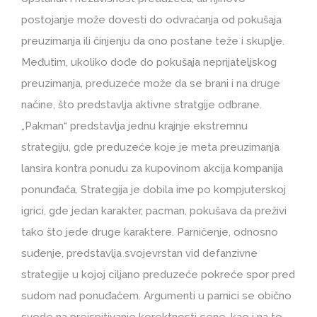
postojanje može dovesti do odvraćanja od pokušaja
preuzimanja ili činjenju da ono postane teže i skuplje.
Međutim, ukoliko dođe do pokušaja neprijateljskog
preuzimanja, preduzeće može da se brani i na druge
načine, što predstavlja aktivne stratgije odbrane.
„Pakman“ predstavlja jednu krajnje ekstremnu
strategiju, gde preduzeće koje je meta preuzimanja
lansira kontra ponudu za kupovinom akcija kompanija
ponunđača. Strategija je dobila ime po kompjuterskoj
igrici, gde jedan karakter, pacman, pokušava da preživi
tako što jede druge karaktere. Parničenje, odnosno
suđenje, predstavlja svojevrstan vid defanzivne
strategije u kojoj ciljano preduzeće pokreće spor pred
sudom nad ponuđačem. Argumenti u parnici se obično