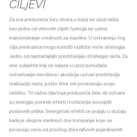
CILjEVI
Za sva preduzeća, bez obzira u kojoj se ulozi našla,
kao jedna od vrhovnih ciljnih funkcija se uzima
maksimiziranje vrednosti za vlasnike. U ostvarenju tog
cilja preduzeća mogu koristiti različite vrste strategija.
Jednu od najznačajnijih predstavljaju strategije rasta. Za
one subjekte koji se nalaze u ulozi ponuđača
ostvarivanje merdžera i akvizicija ustvari predstavlja
realizaciju rasta, pošto time oni povećavaju svoju
veličinu. Tri važna cilja koja preduzeća žele da ostvare
su sinergija, poreski efekti i korišćenje povoljnih
poslovnih prilika. Sinergetski efekti se javljaju u slučaju
kada je ukupna vrednost dve kompanije koje se
povezuju veća od prostog zbira njihovih pojedinačnih