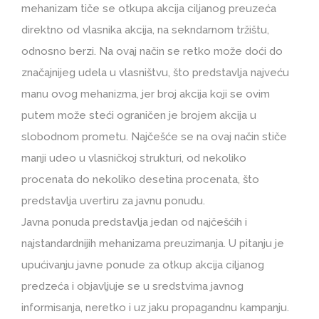
mehanizam tiče se otkupa akcija ciljanog preuzeća
direktno od vlasnika akcija, na sekndarnom tržištu,
odnosno berzi. Na ovaj način se retko može doći do
značajnijeg udela u vlasništvu, što predstavlja najveću
manu ovog mehanizma, jer broj akcija koji se ovim
putem može steći ograničen je brojem akcija u
slobodnom prometu. Najčešće se na ovaj način stiče
manji udeo u vlasničkoj strukturi, od nekoliko
procenata do nekoliko desetina procenata, što
predstavlja uvertiru za javnu ponudu.
Javna ponuda predstavlja jedan od najčešćih i
najstandardnijih mehanizama preuzimanja. U pitanju je
upućivanju javne ponude za otkup akcija ciljanog
predzeća i objavljuje se u sredstvima javnog
informisanja, neretko i uz jaku propagandnu kampanju.