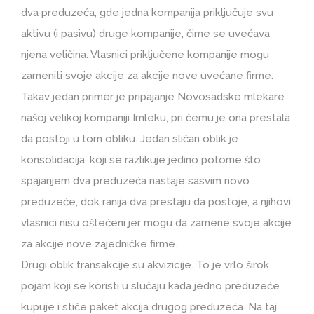
dva preduzeća, gde jedna kompanija priključuje svu
aktivu (i pasivu) druge kompanije, čime se uvećava
njena veličina. Vlasnici priključene kompanije mogu
zameniti svoje akcije za akcije nove uvećane firme.
Takav jedan primer je pripajanje Novosadske mlekare
našoj velikoj kompaniji Imleku, pri čemu je ona prestala
da postoji u tom obliku. Jedan sličan oblik je
konsolidacija, koji se razlikuje jedino potome što
spajanjem dva preduzeća nastaje sasvim novo
preduzeće, dok ranija dva prestaju da postoje, a njihovi
vlasnici nisu oštećeni jer mogu da zamene svoje akcije
za akcije nove zajedničke firme.
Drugi oblik transakcije su akvizicije. To je vrlo širok
pojam koji se koristi u slučaju kada jedno preduzeće
kupuje i stiče paket akcija drugog preduzeća. Na taj