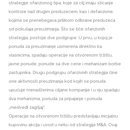
strategije ofanzivnog tipa, koje za cilj imaju sticanje
kontrole nad drugim preduzećem, kao i defanzivne,
kojima se prenebegava prilikom odbrane preduzeća
od pokušaja preuzimanja. Što se tiče ofanzivnih
strategija, postoje dve podgrupe. U prvu, u kojoj je
ponuda za preuzimanje usmerena direktno ka
vlasnicima, spadaju operacije na otvorenom tržištu,
javne ponude, ponude sa dve cene i mehanizam borbe
zastupnika. Drugu podgrupu ofanzivnih strategija čine
one aktivnosti preuzimanja kod kojih se ponuda
upućuje menadžerima ciljane kompanije i u nju spadaju
dva mehanizma, ponuda za pripajanje i ponuda
„medveđi zagrljaj“.
Operacije na otvorenom tržištu predstavljaju inicijalnu
kupovinu akcija i uvod u neku od strategija M&A. Ovaj