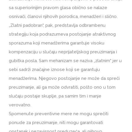
sa superiorinijim pravom glasa obično se nalaze
osnivači, članovi njihovih porodica, menadžeri i slično.
„Zlatni padobran“, pak, predstavlja odbrambenu
strategiju koja podrazumeva postojanje atraktivnog
sporazuma koji menadžerima garantuje visoku
kompenzaciju u slučaju neprijateljskog preuzimanja i
gubitka posla. Sam mehanizam se naziva „zlatnim“ jer u
sebi sadrži značajne iznose koji se garantuju
menadžerima. Njegovo postojanje ne može da spreči
preuzimanje, ali ga može odvratiti, pošto ono u tom
slučaju postaje skuplje, pa samim tim i manje
verovatno.
Spomenute preventivne mere ne mogu sprečiti
ponude za preuzimanje, niti mogu garantovati
opstanak i nezavisnost preduzeća, ali njihovo