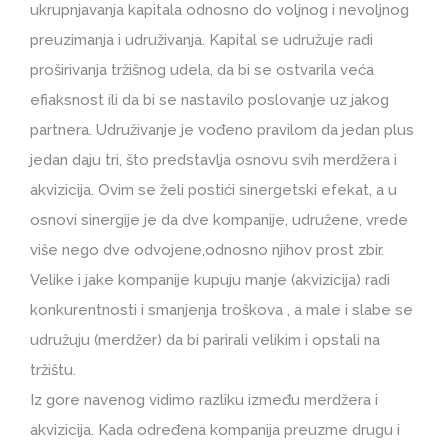
ukrupnjavanja kapitala odnosno do voljnog i nevoljnog
preuzimanja i udruživanja. Kapital se udružuje radi
proširivanja tržišnog udela, da bi se ostvarila veća
efiaksnost ili da bi se nastavilo poslovanje uz jakog
partnera. Udruživanje je vođeno pravilom da jedan plus
jedan daju tri, što predstavlja osnovu svih merdžera i
akvizicija. Ovim se želi postići sinergetski efekat, a u
osnovi sinergije je da dve kompanije, udružene, vrede
više nego dve odvojene,odnosno njihov prost zbir.
Velike i jake kompanije kupuju manje (akvizicija) radi
konkurentnosti i smanjenja troškova , a male i slabe se
udružuju (merdžer) da bi parirali velikim i opstali na
tržištu.
Iz gore navenog vidimo razliku između merdžera i
akvizicija. Kada određena kompanija preuzme drugu i