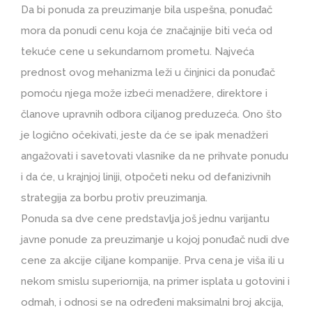
Da bi ponuda za preuzimanje bila uspešna, ponuđač
mora da ponudi cenu koja će značajnije biti veća od
tekuće cene u sekundarnom prometu. Najveća
prednost ovog mehanizma leži u činjnici da ponuđač
pomoću njega može izbeći menadžere, direktore i
članove upravnih odbora ciljanog preduzeća. Ono što
je logično očekivati, jeste da će se ipak menadžeri
angažovati i savetovati vlasnike da ne prihvate ponudu
i da će, u krajnjoj liniji, otpočeti neku od defanizivnih
strategija za borbu protiv preuzimanja.
Ponuda sa dve cene predstavlja još jednu varijantu
javne ponude za preuzimanje u kojoj ponuđač nudi dve
cene za akcije ciljane kompanije. Prva cena je viša ili u
nekom smislu superiornija, na primer isplata u gotovini i
odmah, i odnosi se na određeni maksimalni broj akcija,