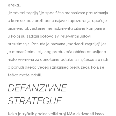
efekti…
„Medveđi zagrljaj“ je specifičan mehanizam preuzimanja
u kom se, bez prethodne najave i upozorenja, upućuje
pismeno obveštenje menadžmentu ciljane kompanije
u kojoj su sadržni gotovo svi relevantni uslovi
preuzimanja. Ponuda je nazvana „medveđi zagraljaj“ jer
je menadžerima ciljanog preduzeća obično ostavljeno
malo vremena za donošenje odluke, a najčešće se radi
o ponudi daeko većeg i znažnijeg preduzeća, koja se
teško može odbiti.
DEFANZIVNE
STRATEGIJE
Kako je 1980ih godina veliki broj M&A aktivnosti imao