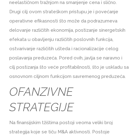
neelastičnom tražnjom na smanjenje cena i slično.
Drugi cilj ovom strateškom pristupu je i povećanje
operativne efikasnosti što može da podrazumeva
delovanje različitih ekonomija, postizanje sinergetskih
efekata u obavljenju različitih poslovnih funkcija,
ostvarivanje različitih ušteda i racionalizacije celog
poslavanja preduzeća. Pored ovih, javlja se naravno i
cilj postizanja što veće profitabilnosti, što je uskladu sa
osnovnom ciljnom funkcijom savremenog preduzeća.
OFANZIVNE
STRATEGIJE
Na finansijskim tžištima postoji veoma veliki broj
strategija koje se tiču M&A aktivnosti. Postoje