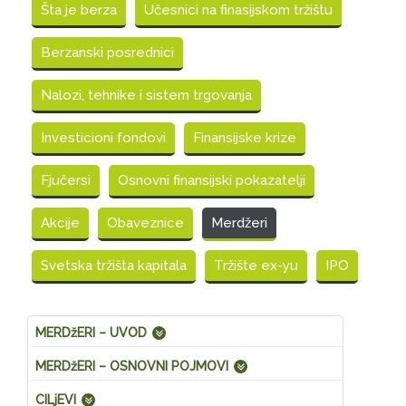
Šta je berza
Učesnici na finasijskom tržištu
Berzanski posrednici
Nalozi, tehnike i sistem trgovanja
Investicioni fondovi
Finansijske krize
Fjučersi
Osnovni finansijski pokazatelji
Akcije
Obaveznice
Merdžeri
Svetska tržišta kapitala
Tržište ex-yu
IPO
MERDžERI – UVOD
MERDžERI – OSNOVNI POJMOVI
CILjEVI