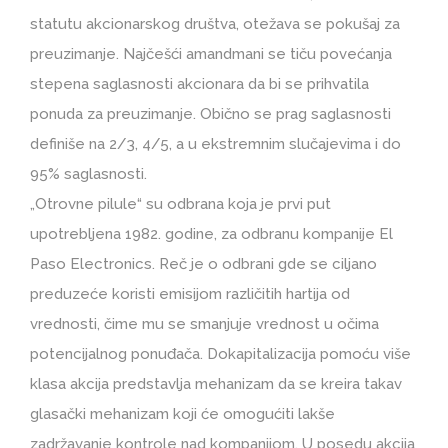
statutu akcionarskog društva, otežava se pokušaj za
preuzimanje. Najčešći amandmani se tiču povećanja
stepena saglasnosti akcionara da bi se prihvatila
ponuda za preuzimanje. Obično se prag saglasnosti
definiše na 2/3, 4/5, a u ekstremnim slučajevima i do
95% saglasnosti.
„Otrovne pilule“ su odbrana koja je prvi put
upotrebljena 1982. godine, za odbranu kompanije El
Paso Electronics. Reč je o odbrani gde se ciljano
preduzeće koristi emisijom različitih hartija od
vrednosti, čime mu se smanjuje vrednost u očima
potencijalnog ponuđača. Dokapitalizacija pomoću više
klasa akcija predstavlja mehanizam da se kreira takav
glasački mehanizam koji će omogućiti lakše
zadržavanje kontrole nad kompanijom. U posedu akcija