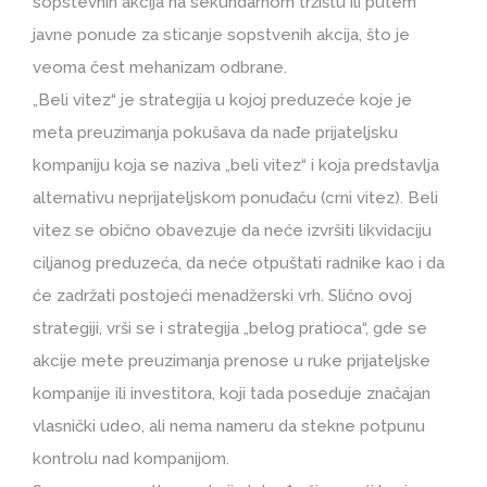
sopstevnih akcija na sekundarnom tržištu ili putem
javne ponude za sticanje sopstvenih akcija, što je
veoma čest mehanizam odbrane.
„Beli vitez“ je strategija u kojoj preduzeće koje je
meta preuzimanja pokušava da nađe prijateljsku
kompaniju koja se naziva „beli vitez“ i koja predstavlja
alternativu neprijateljskom ponuđaču (crni vitez). Beli
vitez se obično obavezuje da neće izvršiti likvidaciju
ciljanog preduzeća, da neće otpuštati radnike kao i da
će zadržati postojeći menadžerski vrh. Slično ovoj
strategiji, vrši se i strategija „belog pratioca“, gde se
akcije mete preuzimanja prenose u ruke prijateljske
kompanije ili investitora, koji tada poseduje značajan
vlasnički udeo, ali nema nameru da stekne potpunu
kontrolu nad kompanijom.