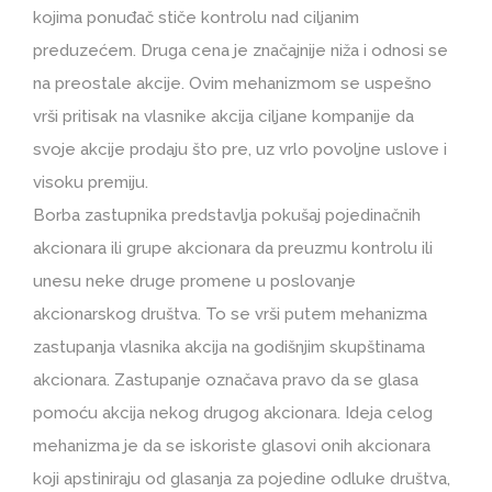
kojima ponuđač stiče kontrolu nad ciljanim
preduzećem. Druga cena je značajnije niža i odnosi se
na preostale akcije. Ovim mehanizmom se uspešno
vrši pritisak na vlasnike akcija ciljane kompanije da
svoje akcije prodaju što pre, uz vrlo povoljne uslove i
visoku premiju.
Borba zastupnika predstavlja pokušaj pojedinačnih
akcionara ili grupe akcionara da preuzmu kontrolu ili
unesu neke druge promene u poslovanje
akcionarskog društva. To se vrši putem mehanizma
zastupanja vlasnika akcija na godišnjim skupštinama
akcionara. Zastupanje označava pravo da se glasa
pomoću akcija nekog drugog akcionara. Ideja celog
mehanizma je da se iskoriste glasovi onih akcionara
koji apstiniraju od glasanja za pojedine odluke društva,