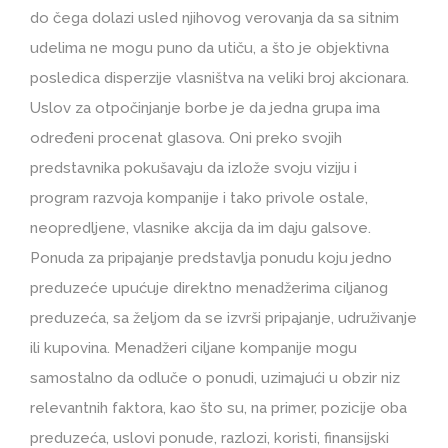
do čega dolazi usled njihovog verovanja da sa sitnim
udelima ne mogu puno da utiču, a što je objektivna
posledica disperzije vlasništva na veliki broj akcionara.
Uslov za otpočinjanje borbe je da jedna grupa ima
određeni procenat glasova. Oni preko svojih
predstavnika pokušavaju da izlože svoju viziju i
program razvoja kompanije i tako privole ostale,
neopredljene, vlasnike akcija da im daju galsove.
Ponuda za pripajanje predstavlja ponudu koju jedno
preduzeće upućuje direktno menadžerima ciljanog
preduzeća, sa željom da se izvrši pripajanje, udruživanje
ili kupovina. Menadžeri ciljane kompanije mogu
samostalno da odluče o ponudi, uzimajući u obzir niz
relevantnih faktora, kao što su, na primer, pozicije oba
preduzeća, uslovi ponude, razlozi, koristi, finansijski