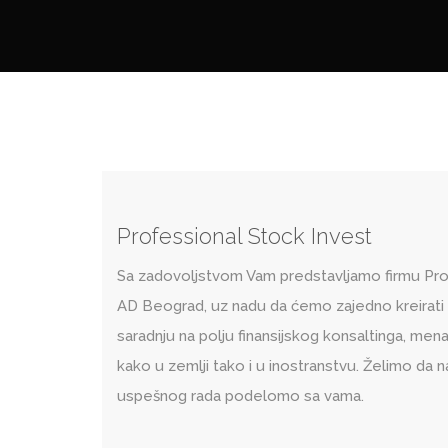
Professional Stock Invest
Sa zadovoljstvom Vam predstavljamo firmu Pro
AD Beograd, uz nadu da ćemo zajedno kreirat
saradnju na polju finansijskog konsaltinga, me
kako u zemlji tako i u inostranstvu. Želimo da n
uspešnog rada podelomo sa vama.