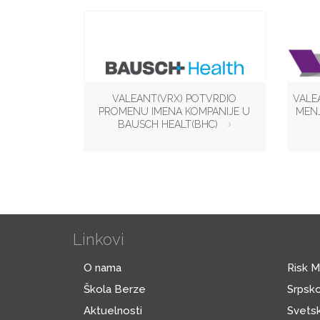
VALEANT(VRX) POTVRDIO
VALE
PROMENU IMENA KOMPANIJE U
MENJ
BAUSCH HEALT(BHC)
Linkovi
O nama
Risk 
Škola Berze
Srpsko
Aktuelnosti
Svetsk