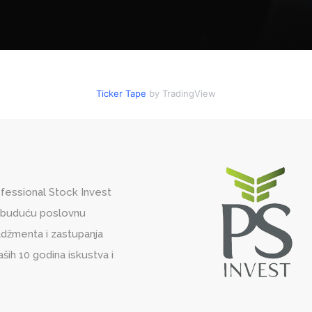
Ticker Tape
by TradingView
fessional Stock Invest
i buduću poslovnu
nadžmenta i zastupanja
aših 10 godina iskustva i