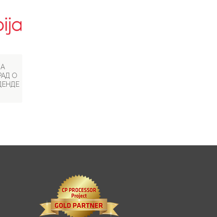
ЋА
РАД О
ДЕНДЕ