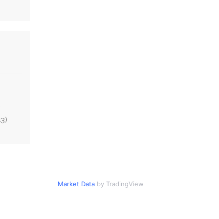
S
43)
Market Data
by TradingView