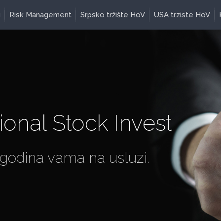
g
Risk Management
Srpsko tržište HoV
USA trziste HoV
ional Stock Invest
 godina vama na usluzi.