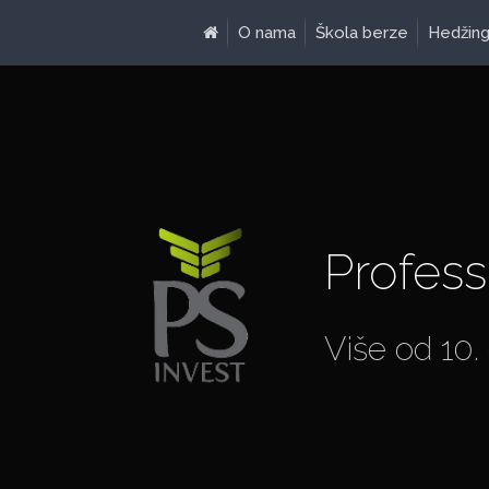
O nama
Škola berze
Hedžin
Profess
Više od 10.