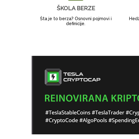
ŠKOLA BERZE
Šta je to berza? Osnovni pojmovi i
Hedži
definicije.