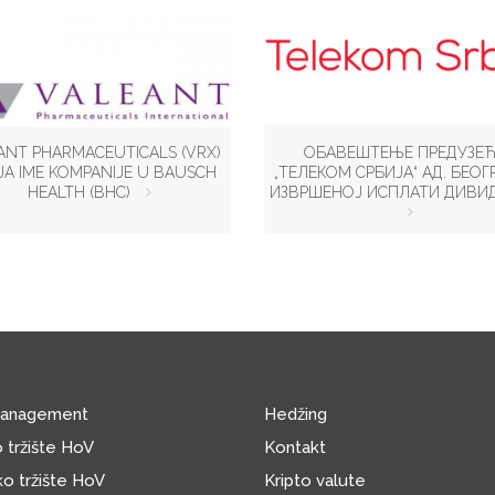
ANT PHARMACEUTICALS (VRX)
ОБАВЕШТЕЊЕ ПРЕДУЗЕ
A IME KOMPANIJE U BAUSCH
„ТЕЛЕКОМ СРБИЈА“ АД. БЕОГ
HEALTH (BHC)
ИЗВРШЕНОЈ ИСПЛАТИ ДИВИ
Management
Hedžing
 tržište HoV
Kontakt
o tržište HoV
Kripto valute