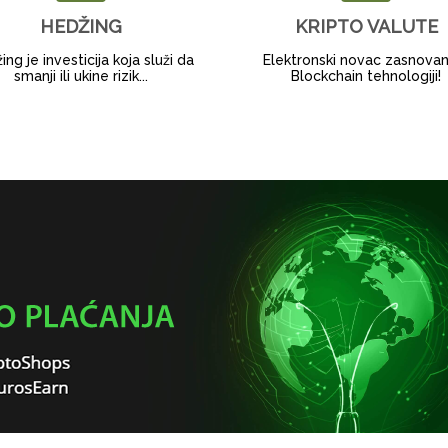
HEDŽING
KRIPTO VALUTE
ng je investicija koja služi da
Elektronski novac zasnova
smanji ili ukine rizik...
Blockchain tehnologiji!